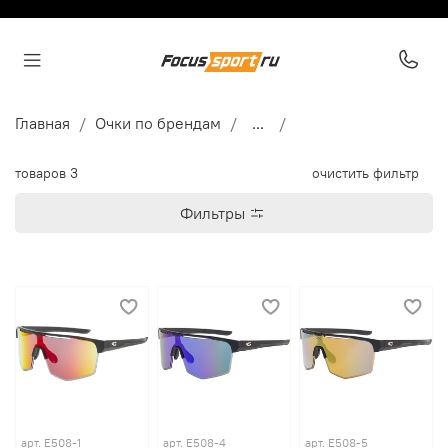
Главная
Очки по брендам
...
товаров
3
очистить фильтр
Фильтры
арт.
E508-1
арт.
E508-4
арт.
E508-5