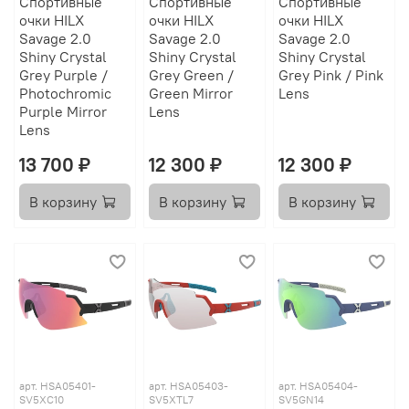
Спортивные
Спортивные
Спортивные
очки HILX
очки HILX
очки HILX
Savage 2.0
Savage 2.0
Savage 2.0
Shiny Crystal
Shiny Crystal
Shiny Crystal
Grey Purple /
Grey Green /
Grey Pink / Pink
Photochromic
Green Mirror
Lens
Purple Mirror
Lens
Lens
13 700 ₽
12 300 ₽
12 300 ₽
В корзину
В корзину
В корзину
арт.
HSA05401-
арт.
HSA05403-
арт.
HSA05404-
SV5XC10
SV5XTL7
SV5GN14