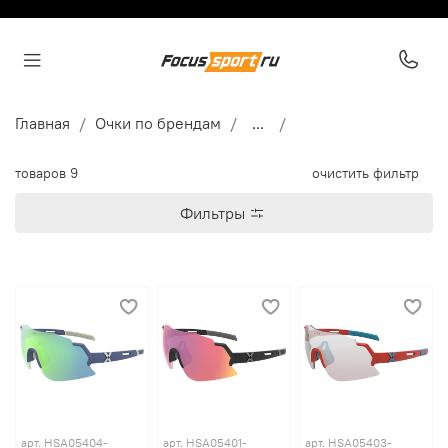
Главная
Очки по брендам
...
товаров
9
очистить фильтр
Фильтры
арт.
HSA05404-
арт.
HSA05401-
арт.
HSA05403-