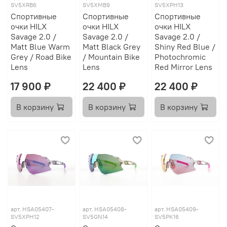
SV5XRB6
SV5XMB9
SV5XPH13
Спортивные
Спортивные
Спортивные
очки HILX
очки HILX
очки HILX
Savage 2.0 /
Savage 2.0 /
Savage 2.0 /
Matt Blue Warm
Matt Black Grey
Shiny Red Blue /
Grey / Road Bike
/ Mountain Bike
Photochromic
Lens
Lens
Red Mirror Lens
17 900 ₽
22 400 ₽
22 400 ₽
В корзину
В корзину
В корзину
арт.
HSA05407-
арт.
HSA05408-
арт.
HSA05409-
SV5XPH12
SV5GN14
SV5PK16