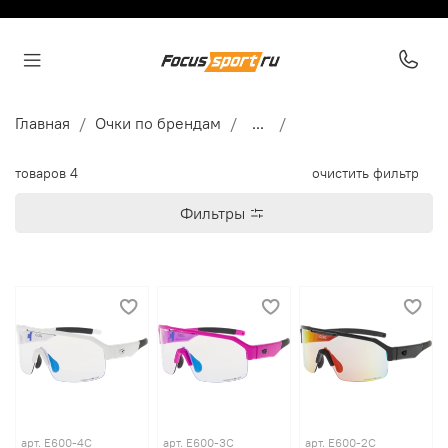
Главная
Очки по брендам
...
товаров
4
очистить фильтр
Фильтры
арт.
E600-4C
арт.
E600-3C
арт.
E600-2C