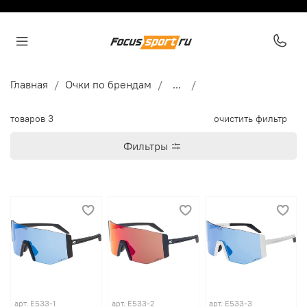
Главная
Очки по брендам
...
товаров
3
очистить фильтр
Фильтры
арт.
E533-1
арт.
E533-2
арт.
E533-3