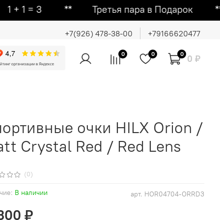
 = 3 ᕯ Третья пара в Подарок ᕯ Вторая
+7(926) 478-38-00
+79166620477
0
0
0
0 ₽
ортивные очки HILX Orion /
tt Crystal Red / Red Lens
(0)
чие:
В наличии
арт.
HOR04704-ORRD3
 300 ₽