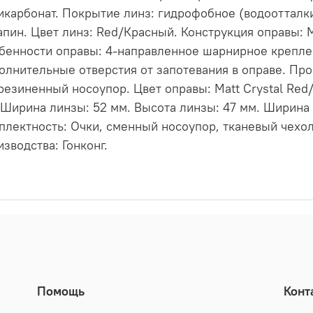
икарбонат. Покрытие линз: гидрофобное (водоотталк
апин. Цвет линз: Red/Красный. Конструкция оправы: М
бенности оправы: 4-направленное шарнирное крепле
олнительные отверстия от запотевания в оправе. П
резиненный носоупор. Цвет оправы: Matt Crystal Red
 Ширина линзы: 52 мм. Высота линзы: 47 мм. Ширина м
плектность: Очки, сменный носоупор, тканевый чехол,
изводства: Гонконг.
Помощь
Конт