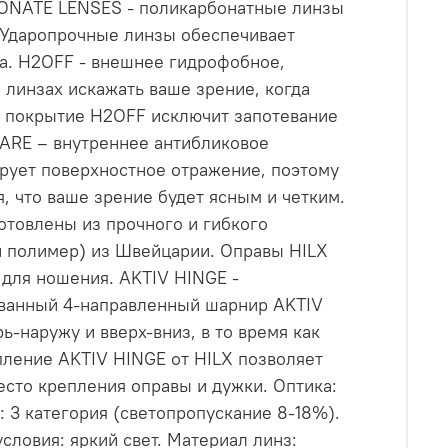
RBONATE LENSES - поликарбонатные линзы
. Ударопрочные линзы обеспечивает
а. H2OFF - внешнее гидрофобное,
 линзах искажать ваше зрение, когда
е покрытие H2OFF исключит запотевание
GLARE – внутреннее антибликовое
рует поверхностное отражение, поэтому
, что ваше зрение будет ясным и четким.
отовлены из прочного и гибкого
ый полимер) из Швейцарии. Оправы HILX
 для ношения. AKTIV HINGE -
ованный 4-направленный шарнир AKTIV
ь-наружу и вверх-вниз, в то время как
ление AKTIV HINGE от HILX позволяет
есто крепления оправы и дужки. Оптика:
 3 категория (светопропускание 8-18%).
словия: яркий свет. Материал линз: