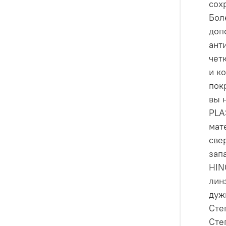
сох
Бол
доп
ант
чет
и к
пок
вы 
PLA
мат
све
зап
HIN
лин
дуж
Сте
Сте