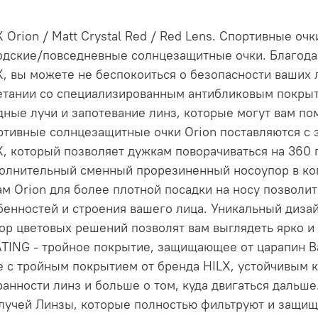
X Orion / Matt Crystal Red / Red Lens. Спортивные оч
одские/повседневные солнцезащитные очки. Благода
X, вы можете не беспокоиться о безопасности ваших 
етании со специализированным антибликовым покры
дные лучи и запотевание линз, которые могут вам по
ртивные солнцезащитные очки Orion поставляются с
X, который позволяет дужкам поворачиваться на 360 
олнительный сменный прорезиненный носоупор в ко
ам Orion для более плотной посадки на носу позволит
бенностей и строения вашего лица. Уникальный диза
ор цветовых решений позволят вам выглядеть ярко 
TING - тройное покрытие, защищающее от царапин В
е с тройным покрытием от бренда HILX, устойчивым 
ранности линз и больше о том, куда двигаться дальш
лучей Линзы, которые полностью фильтруют и защищ