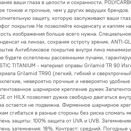
раняя ваши глаза в целости и сохранности. POLYCA
ее тонкие и прочные, чем у других ведущих брендов
олнительную защиту, которую заслуживают ваши глаз
ифог покрытие Не позволяйте конденсату и каплям на
кость изображения больше всего нужна. Специально
онденсат на линзах, сохраняя остроту зрения. ANTI-
рытие Антибликовое покрытие внутри линз минимизи
не будете ослеплены рассеянными лучами, гарантируя
STIC TITANIUM - материал оправы Grilamid TR 90 Изг
ериала Grilamid TR90 (легкий, гибкий и сверхпрочн
рхлегкие, невероятно прочные и невероятно удобные
атентованное шарнирное крепление дужек Запатент
GE от HILX позволяет дужке свободно двигаться внутр
за остается не подвижна. Фирменное шарнирное креп
кам сгибаться в разные стороны без риска сломать м
пень защиты: 100% защита от UVA и UVB. Затемнение:
пень затемнения: 18%. Контраст: средний. Погодные у