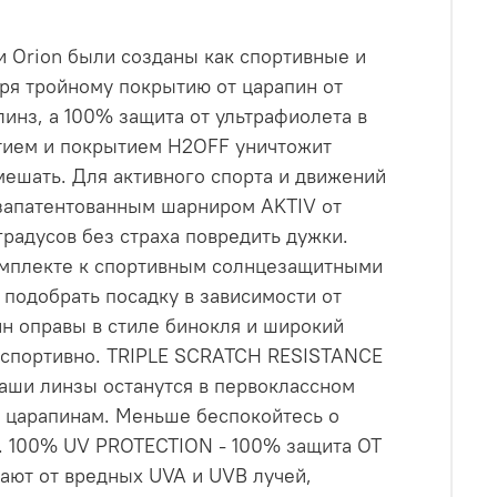
ки Orion были созданы как спортивные и
ря тройному покрытию от царапин от
линз, а 100% защита от ультрафиолета в
тием и покрытием H2OFF уничтожит
мешать. Для активного спорта и движений
 запатентованным шарниром AKTIV от
градусов без страха повредить дужки.
мплекте к спортивным солнцезащитными
 подобрать посадку в зависимости от
йн оправы в стиле бинокля и широкий
и спортивно. TRIPLE SCRATCH RESISTANCE
аши линзы останутся в первоклассном
к царапинам. Меньше беспокойтесь о
е. 100% UV PROTECTION - 100% защита ОТ
ают от вредных UVA и UVB лучей,