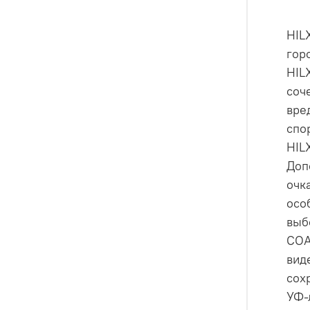
HIL
гор
HIL
соч
вре
спо
HIL
Доп
очк
осо
выб
COA
вид
сох
УФ-