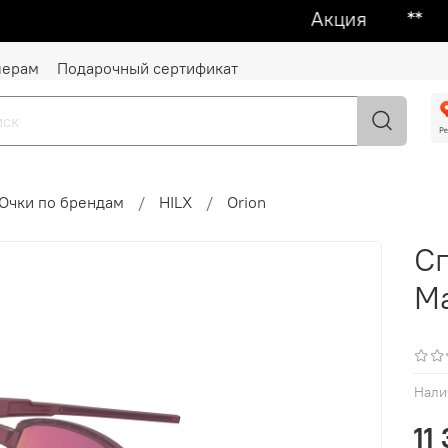
Акция ᕯ 1 + 1
лерам
Подарочный сертификат
Очки по брендам
HILX
Orion
Сп
Ma
Нали
11