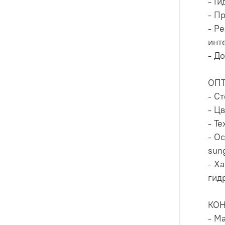
- Г
- П
- Р
инт
- Д
ОП
- С
- Цв
- Т
- О
sun
- Х
гид
КО
- М