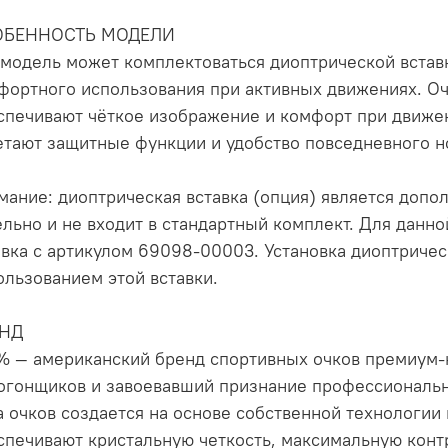
ОБЕННОСТЬ МОДЕЛИ
 модель может комплектоваться диоптрической вставк
фортного использования при активных движениях. Оч
спечивают чёткое изображение и комфорт при движен
етают защитные функции и удобство повседневного 
мание: диоптрическая вставка (опция) является допо
ельно и не входит в стандартный комплект. Для данн
авка с артикулом 69098-00003. Установка диоптричес
ользованием этой вставки.
ЕНД
% — американский бренд спортивных очков премиум-к
огонщиков и завоевавший признание профессиональн
а очков создается на основе собственной технологи
спечивают кристальную четкость, максимальную конт