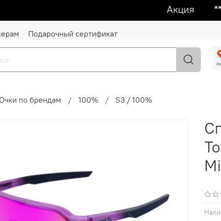
Акция ᕯ 1 + 
лерам
Подарочный сертификат
Очки по брендам
100%
S3 / 100%
С
To
Mi
Нали