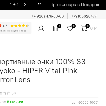
1 = 3 ᕯ Третья пара в Подарок ᕯ Втора
+7(926) 478-38-00
+79166620477
0
0
0
0 ₽
портивные очки 100% S3
yoko - HiPER Vital Pink
rror Lens
(0)
чие:
В наличии
арт.
60005-10051