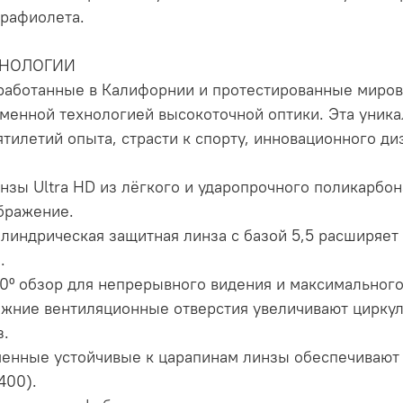
трафиолета.
ХНОЛОГИИ
работанные в Калифорнии и протестированные миро
менной технологией высокоточной оптики. Эта уника
ятилетий опыта, страсти к спорту, инновационного д
инзы Ultra HD из лёгкого и ударопрочного поликарбо
бражение.
илиндрическая защитная линза с базой 5,5 расширяе
.
60º обзор для непрерывного видения и максимального
ижние вентиляционные отверстия увеличивают цирку
з.
менные устойчивые к царапинам линзы обеспечивают
400).