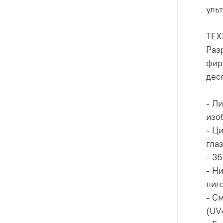
уль
ТЕ
Раз
фир
дес
- Л
изо
- Ц
глаз
- 3
- Н
лин
- С
(UV