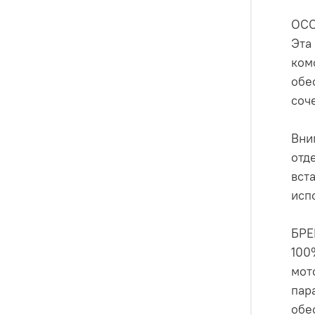
ОС
Эта
ком
обе
соч
Вни
отд
вст
исп
БР
100
мот
пар
обе