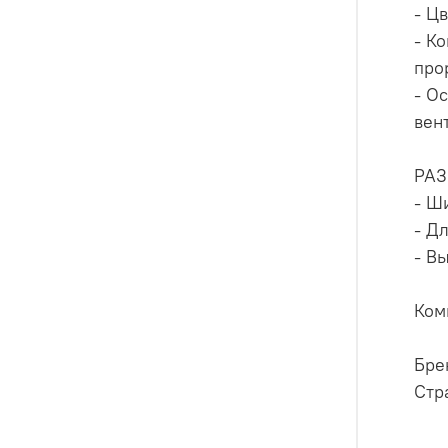
- Ц
- К
про
- О
вен
РА
- Ш
- Д
- В
Ком
Бре
Стр