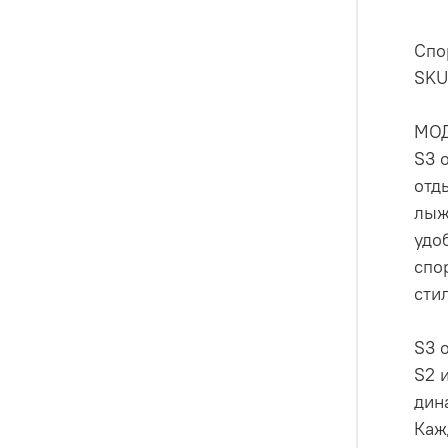
Спо
SKU
МО
S3 
отд
лыж
удо
спо
сти
S3 
S2 
дин
Каж