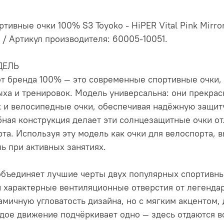
ртивные очки 100% S3 Toyoko - HiPER Vital Pink Mirror
 / Артикул производителя: 60005-10051.
ДЕЛЬ
от бренда 100% — это современные спортивные очки,
ыха и тренировок. Модель универсальна: они прекрас
 и велосипедные очки, обеспечивая надёжную защиту 
бная конструкция делает эти солнцезащитные очки 
рта. Используя эту модель как очки для велоспорта, 
ль при активных занятиях.
объединяет лучшие черты двух популярных спортивны
и характерные вентиляционные отверстия от легендар
амичную угловатость дизайна, но с мягким акцентом,
дое движение подчёркивает одно — здесь отдаются в