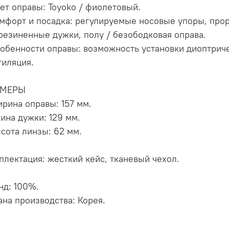
вет оправы: Toyoko / фиолетовый.
омфорт и посадка: регулируемые носовые упоры, пр
резиненные дужки, полу / безободковая оправа.
собенности оправы: возможность установки диоптриче
тиляция.
ЗМЕРЫ
ирина оправы: 157 мм.
лина дужки: 129 мм.
ысота линзы: 62 мм.
плектация: жесткий кейс, тканевый чехол.
нд: 100%.
ана производства: Корея.