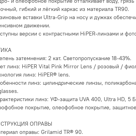
идро- и олеофобное покрытие отталкивает воду, грязь 
рочный, гибкий и лёгкий каркас из материала TR90.
езиновые вставки Ultra-Grip на носу и дужках обеспе
енсивном движении.
оступны версии с контрастными HiPER-линзами и фо
ТИКА
тепень затемнения: 2 кат. Cветопропускание 18-43%.
ет линз: HiPER Vital Pink Mirror Lens / розовый / фи
ехнология линз: HiPER® lens.
собенности линз: цилиндрические линзы, поликарбона
glasses.
арактеристики линз: УФ-защита UVA 400, Ultra HD, 5 Б
рофобное покрытие, олеофобное покрытие, защитное
НСТРУКЦИЯ ОПРАВЫ
атериал оправы: Grilamid TR® 90.