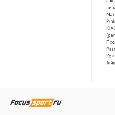
защ
лин
Мат
Pin
KIA
(ре
Про
Раз
Ком
Тайв