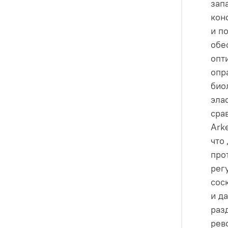
зап
кон
и п
обе
опт
опр
био
эла
сра
Ark
что
про
рег
сос
и д
раз
рев