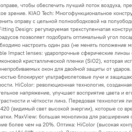
 оправе, чтобы обеспечить лучший поток воздуха, пр
кое зрение. KIAO Tech: Многофункциональное констр
енить оправу с цельной полноободковой на полуобод
Fitting Design: регулируемая трехступенчатая констр
градусов позволяет подобрать оптимальный угол поса
бходимо настроить один раз (не менять положение м
ble Impact lenses: ударопрочные сферические линзы
иконовой кристаллической пленки (SiO2), которая ис
енепробиваемых окон для двойной защиты от ударов. 
ностью блокируют ультрафиолетовые лучи и защищают
рости. HiColor: революционная технология, созданна
тельное напряжение, улучшает восприятие цвета и е
трастности и чёткости линз. Передовая технология л
420 (видимый свет высокой энергии), которые со в
чатки. MaxView: большая монолинза для расширения
ние более чем на 20%. Оптика: HiColor (высокая кон