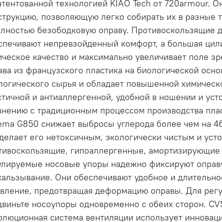
атентованной технологией KIAO Tech от 720armour. 
струкцию, позволяющую легко собирать их в разные т
олностью безободковую оправу. Противоскользящие 
спечивают непревзойденный комфорт, а большая цил
ическое качество и максимально увеличивает поле з
ава из французского пластика на биологической осн
логического сырья и обладает повышенной химическо
стичной и антиаллергенной, удобной в ношении и уст
внению с традиционным процессом производства пла
ema G850 снижает выбросы углерода более чем на 46
 делает его нетоксичным, экологически чистым и уст
тивоскользящие, гипоаллергенные, амортизирующие 
улируемые носовые упоры надежно фиксируют оправу
кальзывание. Они обеспечивают удобное и длительн
авление, предотвращая деформацию оправы. Для рег
двиньте носоупоры одновременно с обеих сторон. CV
олюционная система вентиляции использует инновац