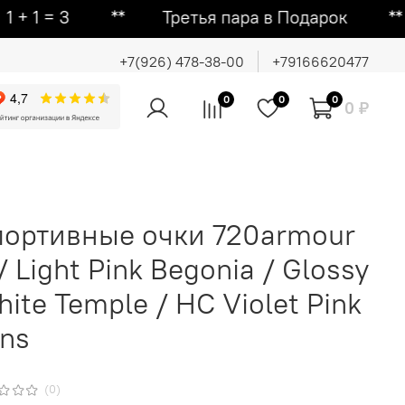
 3 ᕯ Третья пара в Подарок ᕯ Вторая 
+7(926) 478-38-00
+79166620477
0
0
0
0 ₽
портивные очки 720armour
/ Light Pink Begonia / Glossy
ite Temple / HC Violet Pink
ns
(0)