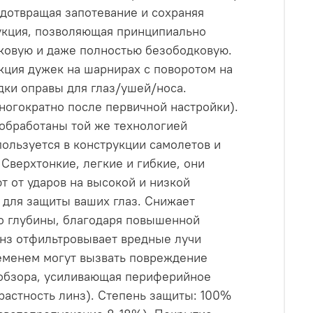
едотвращая запотевание и сохраняя
укция, позволяющая принципиально
ковую и даже полностью безободковую.
укция дужек на шарнирах с поворотом на
дки оправы для глаз/ушей/носа.
ногократно после первичной настройки).
 обработаны той же технологией
пользуется в конструкции самолетов и
Сверхтонкие, легкие и гибкие, они
 от ударов на высокой и низкой
я для защиты ваших глаз. Снижает
го глубины, благодаря повышенной
инз отфильтровывает вредные лучи
ременем могут вызвать повреждение
 обзора, усиливающая периферийное
трастность линз). Степень защиты: 100%