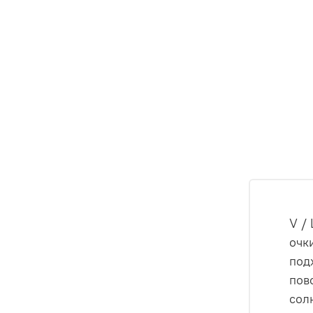
V /
очк
под
пов
сол