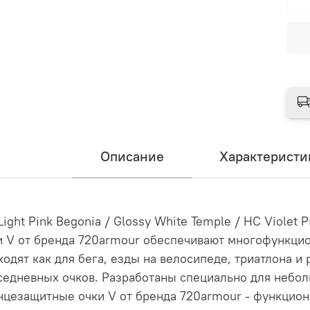
Описание
Характеристи
 Light Pink Begonia / Glossy White Temple / HC Viole
и V от бренда 720armour обеспечивают многофункцио
ходят как для бега, езды на велосипеде, триатлона и 
седневных очков. Разработаны специально для небо
нцезащитные очки V от бренда 720armour - функцио