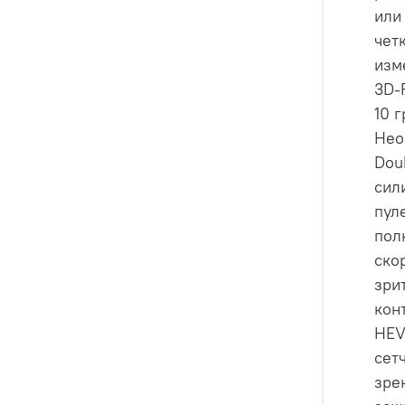
или
чет
изм
3D-
10 
Нео
Dou
сил
пул
пол
ско
зри
кон
HEV
сет
зре