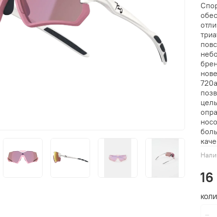
Спор
обес
отли
триа
повс
небо
брен
нове
720a
позв
цель
опра
носо
боль
каче
Нали
16
КОЛИ