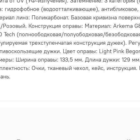
ита от UV (УФ-излучения). Затемнение: 3 категория 
з: гидрофобное (водоотталкивающее), антибликовое, 
ериал линз: Поликарбонат. Базовая кривизна поверхно
k/Розовый. Конструкция оправы: Материал: Arkema G8
O Tech (полноободковая/полуободковая/безободковая 
гулируемая трехступенчатая конструкция дужек). Ре
тивоскользящие дужки. Цвет оправы: Light Pink Begon
меры: Ширина оправы: 133,5 мм. Длина дужки: 129 мм. 
плектность: Очки, тканевый чехол, кейс, инструкция.
ань.