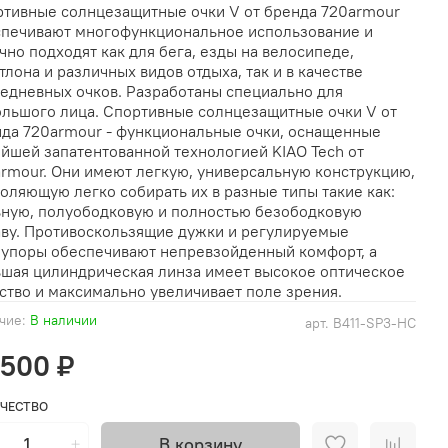
тивные солнцезащитные очки V от бренда 720armour
печивают многофункциональное использование и
чно подходят как для бега, езды на велосипеде,
тлона и различных видов отдыха, так и в качестве
едневных очков. Разработаны специально для
льшого лица. Спортивные солнцезащитные очки V от
да 720armour - функциональные очки, оснащенные
йшей запатентованной технологией KIAO Tech от
rmour. Они имеют легкую, универсальную конструкцию,
оляющую легко собирать их в разные типы такие как:
ную, полуободковую и полностью безободковую
ву. Противоскользящие дужки и регулируемые
упоры обеспечивают непревзойденный комфорт, а
шая цилиндрическая линза имеет высокое оптическое
ство и максимально увеличивает поле зрения.
чие:
В наличии
арт.
B411-SP3-HC
 500 ₽
ЧЕСТВО
В корзину