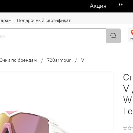
Акция ᕯ 1 + 1 =
лерам
Подарочный сертификат
Очки по брендам
720armour
V
С
V 
Wh
Le