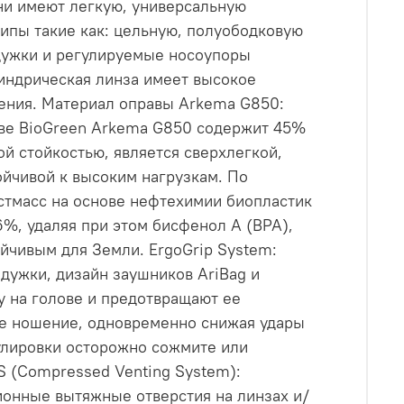
Они имеют легкую, универсальную
ипы такие как: цельную, полуободковую
дужки и регулируемые носоупоры
индрическая линза имеет высокое
рения. Материал оправы Arkema G850:
ове BioGreen Arkema G850 содержит 45%
й стойкостью, является сверхлегкой,
ойчивой к высоким нагрузкам. По
стмасс на основе нефтехимии биопластик
%, удаляя при этом бисфенол А (BPA),
ойчивым для Земли. ErgoGrip System:
дужки, дизайн заушников AriBag и
 на голове и предотвращают ее
ое ношение, одновременно снижая удары
улировки осторожно сожмите или
S (Compressed Venting System):
ионные вытяжные отверстия на линзах и/