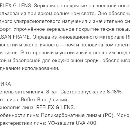
EFLEX G-LENS. Зеркальное покрытие на внешней пове
ользования при ярком солнечном свете. Оно обеспеч
дного ультрафиолетового излучения и значительно с
форт. Упрочнённое зеркальное покрытие также повыш
ILSAN FRAME. Оправа из инновационного материала 
нологии и экологичность — почти половина компонент
очников. Этот прочный и устойчивый к внешним возде
кой и безопасной для окружающей среды, обеспечива
дневном использовании.
ТИКА
тепень затемнения: 3 кат. Cветопропускание 8-18%.
ет линз: Reflex Blue / синий.
ехнология линз: REFLEX G-LENS.
собенности линз: Поликарбонатные линзы (PC), Монол
арактеристики линз: УФ-защита UVA 400.