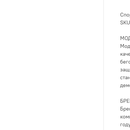
Спо
SKU
МО
Мод
кач
бег
защ
ста
дем
БР
Бре
ком
год