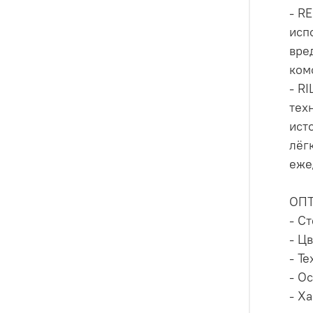
- R
исп
вре
ком
- R
тех
ист
лёг
еже
ОП
- С
- Цв
- Т
- О
- Х