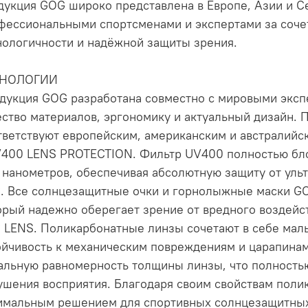
дукция GOG широко представлена в Европе, Азии и С
фессиональными спортсменами и экспертами за соче
нологичности и надёжной защиты зрения.
ХНОЛОГИИ
дукция GOG разработана совместно с мировыми эксп
ество материалов, эргономику и актуальный дизайн. 
тветствуют европейским, американским и австралийск
V400 LENS PROTECTION. Фильтр UV400 полностью бло
 нанометров, обеспечивая абсолютную защиту от уль
. Все солнцезащитные очки и горнолыжные маски G
орый надежно оберегает зрение от вредного воздейс
C LENS. Поликарбонатные линзы сочетают в себе мал
ойчивость к механическим повреждениям и царапинам
альную равномерность толщины линзы, что полность
ушения восприятия. Благодаря своим свойствам поли
имальным решением для спортивных солнцезащитных