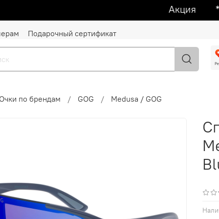
Акция ᕯ 1 +
лерам
Подарочный сертификат
Очки по брендам
GOG
Medusa / GOG
С
Me
Bl
Нали