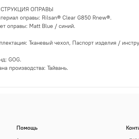
НСТРУКЦИЯ ОПРАВЫ
атериал оправы: Rilsan® Clear G850 Rnew®.
ет оправы: Matt Blue / синий.
плектация: Тканевый чехол, Паспорт изделия / инстру
нд: GOG.
ана производства: Тайвань.
Помощь
Конт