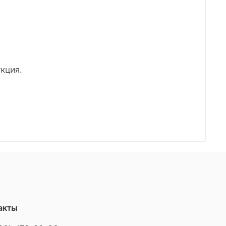
кция.
акты