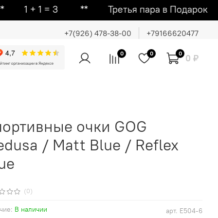
 1 = 3 ᕯ Третья пара в Подарок ᕯ Вто
+7(926) 478-38-00
+79166620477
0
0
0
0 ₽
портивные очки GOG
dusa / Matt Blue / Reflex
ue
(0)
чие:
В наличии
арт.
E504-6