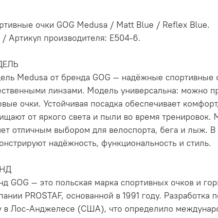
ртивные очки GOG Medusa / Matt Blue / Reflex Blue.
 / Артикул производителя: E504-6.
ДЕЛЬ
ель Medusa от бренда GOG — надёжные спортивные о
ественными линзами. Модель универсальна: можно п
овые очки. Устойчивая посадка обеспечивает комфор
ищают от яркого света и пыли во время тренировок.
нет отличным выбором для велоспорта, бега и лыж. В
онстрируют надёжность, функциональность и стиль.
ЕНД
нд GOG — это польская марка спортивных очков и г
пании PROSTAF, основанной в 1991 году. Разработка 
у в Лос-Анджелесе (США), что определило междунар