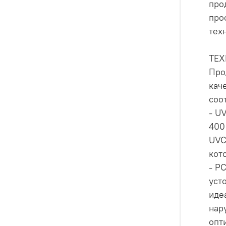
про
про
тех
ТЕ
Про
кач
соо
- U
400
UVC
кот
- P
уст
иде
нар
опт