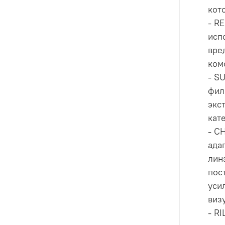
кот
- R
исп
вре
ком
- S
фил
экс
кат
- C
ада
лин
пос
уси
виз
- R