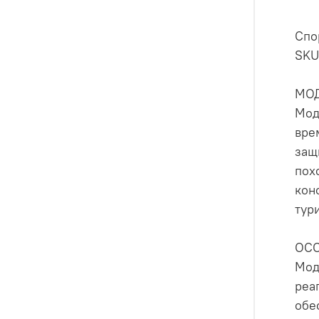
Спо
SKU
МО
Мод
вре
защ
пох
кон
тур
ОС
Мод
реа
обе