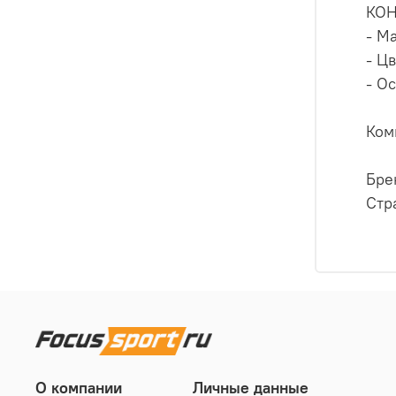
КО
- М
- Цв
- О
Ком
Бре
Стр
О компании
Личные данные