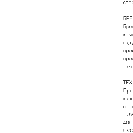
спо
БР
Бре
ком
год
про
про
тех
ТЕ
Про
кач
соо
- U
400
UVC