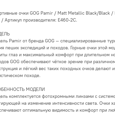
ртивные очки GOG Pamir / Matt Metallic Black/Black /
 / Артикул производителя: E460-2C.
ДЕЛЬ
ель Pamir от бренда GOG — специализированные тури
мя пеших экспедиций и походов. Горные очки этой мо
иты глаз и максимальный комфорт при длительном но
одов GOG обеспечивают чёткое зрение при различном
струкция и лёгкий вес таких походных очков делают 
истическом походе.
ОБЕННОСТЬ МОДЕЛИ
ель комплектуется фотохромными линзами с системо
гирующей на изменение интенсивности света. Очки 
спечивают оптимальную видимость и комфорт при лю