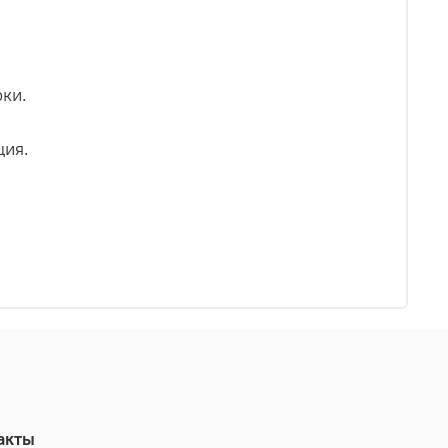
ки.
ция.
акты