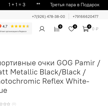
 = 3 ᕯ Третья пара в Подарок ᕯ Втора
+7(926) 478-38-00
+79166620477
0
0
0
0 ₽
ортивные очки GOG Pamir /
tt Metallic Black/Black /
otochromic Reflex White-
ue
(0)