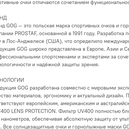
ртивные очки отличаются сочетанием функциональнос
ЕНД
нд GOG — это польская марка спортивных очков и г
пании PROSTAF, основанной в 1991 году. Разработка 
у в Лос-Анджелесе (США), что определило междунар
дукция GOG широко представлена в Европе, Азии и С
фессиональными спортсменами и экспертами за соче
нологичности и надёжной защиты зрения.
ХНОЛОГИИ
дукция GOG разработана совместно с мировыми эксп
ество материалов, эргономику и актуальный дизайн. 
тветствуют европейским, американским и австралийск
V400 LENS PROTECTION. Фильтр UV400 полностью бло
 нанометров, обеспечивая абсолютную защиту от уль
. Все солнцезащитные очки и горнолыжные маски G