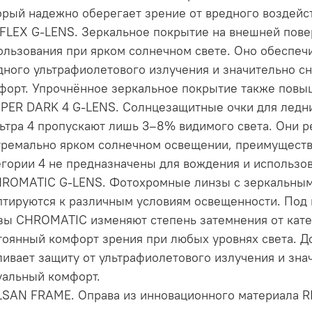
орый надежно оберегает зрение от вредного воздейс
EFLEX G-LENS. Зеркальное покрытие на внешней пове
ользования при ярком солнечном свете. Оно обеспеч
дного ультрафиолетового излучения и значительно с
форт. Упрочнённое зеркальное покрытие также повыш
UPER DARK 4 G-LENS. Солнцезащитные очки для ледни
ьтра 4 пропускают лишь 3–8% видимого света. Они 
тремально ярком солнечном освещении, преимуществе
егории 4 не предназначены для вождения и использов
HROMATIC G-LENS. Фотохромные линзы с зеркальны
птируются к различным условиям освещенности. Под
зы CHROMATIC изменяют степень затемнения от катег
тоянный комфорт зрения при любых уровнях света. 
ливает защиту от ультрафиолетового излучения и зн
уальный комфорт.
ILSAN FRAME. Оправа из инновационного материала 