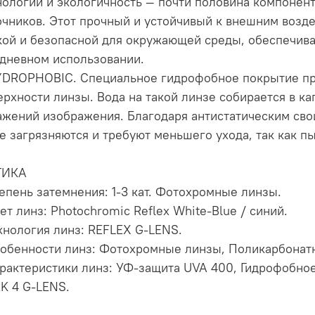
нологии и экологичность — почти половина компонент
очников. Этот прочный и устойчивый к внешним возде
кой и безопасной для окружающей среды, обеспечива
дневном использовании.
YDROPHOBIC. Специальное гидрофобное покрытие пре
ерхности линзы. Вода на такой линзе собирается в ка
ажений изображения. Благодаря антистатическим св
е загрязняются и требуют меньшего ухода, так как пы
ТИКА
тепень затемнения: 1-3 кат. Фотохромные линзы.
вет линз: Photochromic Reflex White-Blue / синий.
ехнология линз: REFLEX G-LENS.
собенности линз: Фотохромные линзы, Поликарбонат
арактеристики линз: УФ-защита UVA 400, Гидрофобн
K 4 G-LENS.