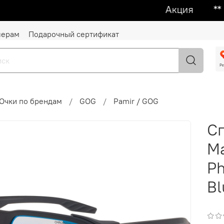
Акция ᕯ 1 + 1
лерам
Подарочный сертификат
Очки по брендам
GOG
Pamir / GOG
Сп
Ma
Ph
Bl