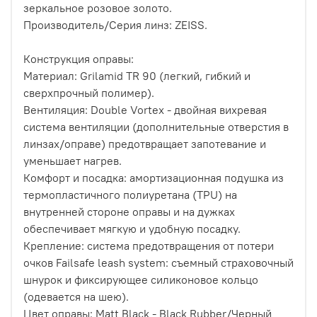
зеркальное розовое золото.
Производитель/Серия линз: ZEISS.
Конструкция оправы:
Материал: Grilamid TR 90 (легкий, гибкий и
сверхпрочный полимер).
Вентиляция: Double Vortex - двойная вихревая
система вентиляции (дополнительные отверстия в
линзах/оправе) предотвращает запотевание и
уменьшает нагрев.
Комфорт и посадка: амортизационная подушка из
термопластичного полиуретана (TPU) на
внутренней стороне оправы и на дужках
обеспечивает мягкую и удобную посадку.
Крепление: система предотвращения от потери
очков Failsafe leash system: съемный страховочный
шнурок и фиксирующее силиконовое кольцо
(одевается на шею).
Цвет оправы: Matt Black - Black Rubber/Черный