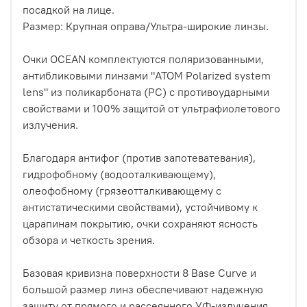
посадкой на лице.
Размер: Крупная оправа/Ультра-широкие линзы.
Очки OCEAN комплектуются поляризованными,
антибликовыми линзами "ATOM Polarized system
lens" из поликарбоната (PC) c противоударными
свойствами и 100% защитой от ультрафиолетового
излучения.
Благодаря антифог (против запотеватевания),
гидрофобному (водооталкивающему),
олеофобному (грязеотталкивающему с
антистатическими свойствами), устойчивому к
царапинам покрытию, очки сохраняют ясность
обзора и четкость зрения.
Базовая кривизна поверхности 8 Base Curve и
большой размер линз обеспечивают надежную
защиту от прямого и рассеянного УФ-излучения.