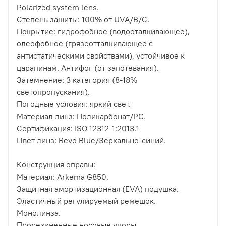
Polarized system lens.
Степень защиты: 100% от UVA/B/C.
Покрытие: гидрофобное (водооталкивающее),
олеофобное (грязеотталкивающее с
антистатическими свойствами), устойчивое к
царапинам. Антифог (от запотевания).
Затемнение: 3 категория (8-18%
светопропускания).
Погодные условия: яркий свет.
Материал линз: Поликарбонат/РС.
Сертификация: ISO 12312-1:2013.1
Цвет линз: Revo Blue/Зеркально-синий.
Конструкция оправы:
Материал: Arkema G850.
Защитная амортизационная (EVA) подушка.
Эластичный регулируемый ремешок.
Монолинза.
Прорезиненные носовые упоры.