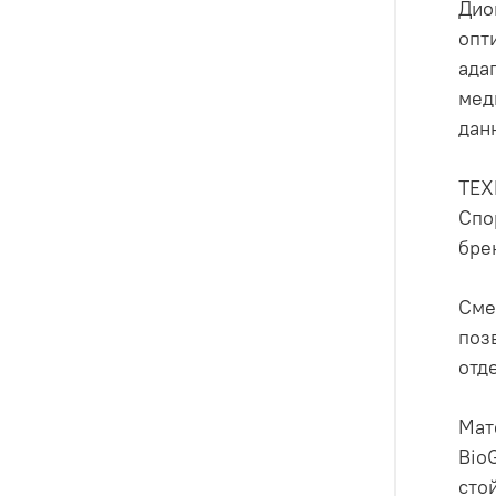
Дио
опт
ада
мед
дан
ТЕ
Спо
бре
Сме
поз
отд
Мат
Bio
сто