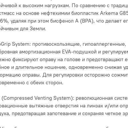
ойчивой к высоким нагрузкам. По сравнению с тради
стмасс на основе нефтехимии биопластик Arkema G8
46%, удаляя при этом бисфенол А (BPA), что делает е
ойчивым для Земли.
oGrip System: противоскользящие, гипоаллергенные,
бровная амортизационная EVA-подушкой и регулиру
ежно фиксируют оправу на голове и предотвращают е
бное и длительное ношение, одновременно снижая уд
ормацию оправы. Для регулировки осторожно сожмит
овременно с обеих сторон.
 (Compressed Venting System): революционная систе
овационные вытяжные отверстия на линзах и/или опр
духа, предотвращая запотевание и сохраняя четкое з