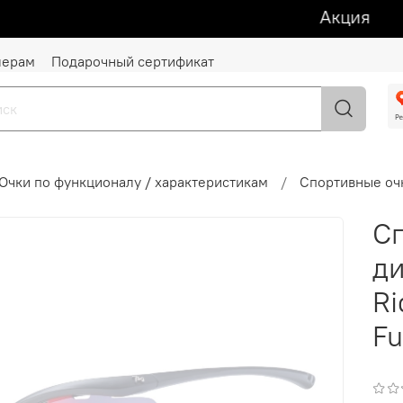
Акция ᕯ 1 +
лерам
Подарочный сертификат
Очки по функционалу / характеристикам
Спортивные оч
Сп
д
Ri
Fu