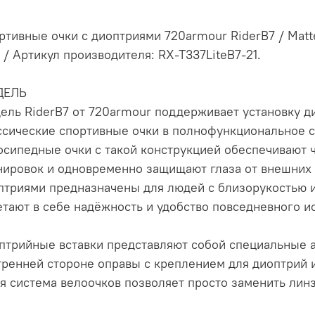
ртивные очки с диоптриями 720armour RiderB7 / Matte 
 / Артикул производителя: RX-T337LiteB7-21.
ДЕЛЬ
ель RiderB7 от 720armour поддерживает установку д
ссические спортивные очки в полнофункциональное 
осипедные очки с такой конструкцией обеспечивают 
нировок и одновременно защищают глаза от внешних 
птриями предназначены для людей с близорукостью 
етают в себе надёжность и удобство повседневного и
птрийные вставки представляют собой специальные а
тренней стороне оправы с креплением для диоптрий 
ая система велоочков позволяет просто заменить лин