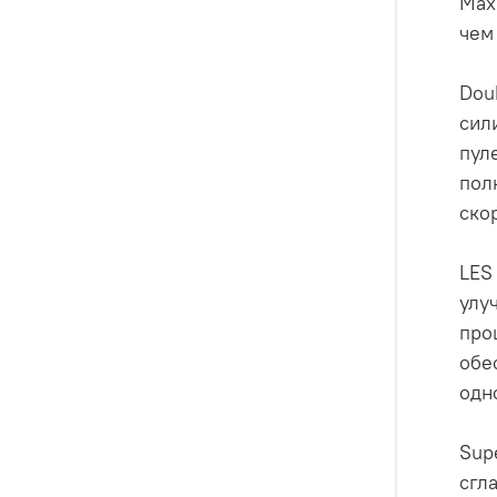
Max
чем
Dou
сил
пул
пол
ско
LES
улу
про
обе
одн
Sup
сгл