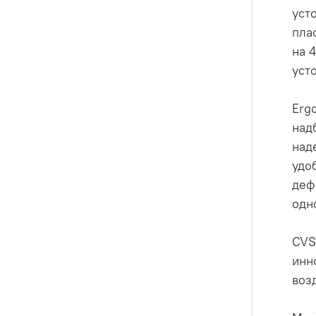
уст
пла
на 
уст
Erg
над
над
удо
деф
одн
CVS
инн
воз