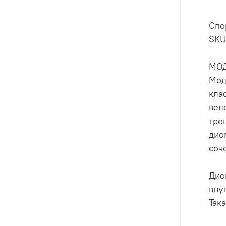
Спо
SKU
МО
Мод
кла
вел
тре
дио
соч
Дио
вну
Так