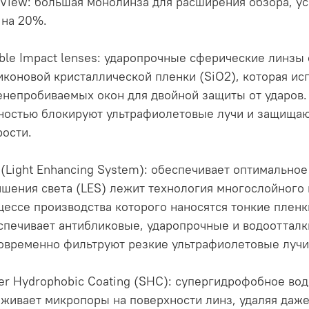
View: большая монолинза для расширения обзора, у
 на 20%.
ble Impact lenses: ударопрочные сферические линзы
иконовой кристаллической пленки (SiO2), которая ис
енепробиваемых окон для двойной защиты от ударов. 
ностью блокируют ультрафиолетовые лучи и защищают
рости.
 (Light Enhancing System): обеспечивает оптимально
чшения света (LES) лежит технология многослойного 
цессе производства которого наносятся тонкие пленк
спечивает антибликовые, ударопрочные и водооттал
овременно фильтруют резкие ультрафиолетовые лучи
er Hydrophobic Coating (SHC): супергидрофобное во
аживает микропоры на поверхности линз, удаляя даж