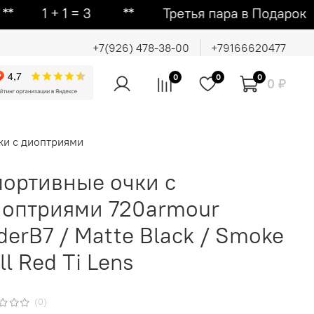
 1 = 3 ᕯ Третья пара в Подарок ᕯ Вто
+7(926) 478-38-00
+79166620477
0
0
0
0 ₽
ки с диоптриями
ортивные очки с
иоптриями 720armour
derB7 / Matte Black / Smoke
ll Red Ti Lens
(0)