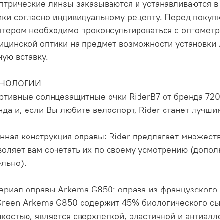
птрические линзы заказываются и устанавливаются в 
ики согласно индивидуальному рецепту. Перед покуп
птером необходимо проконсультироваться с оптометр
ицинской оптики на предмет возможности установки 
ную вставку.
ХНОЛОГИИ
ртивные солнцезащитные очки RiderB7 от бренда 72
нда и, если Вы любите велоспорт, Rider станет лучш
нная конструкция оправы: Rider предлагает множеств
воляет вам сочетать их по своему усмотрению (допо
ельно).
ериал оправы Arkema G850: оправа из французского 
Green Arkema G850 содержит 45% биологического сы
йкостью, является сверхлегкой, эластичной и антиал