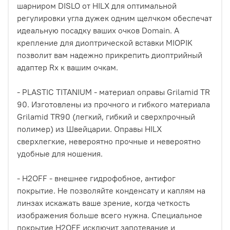
шарниром DISLO от HILX для оптимальной
регулировки угла дужек одним щелчком обеспечат
идеальную посадку ваших очков Domain. А
крепление для диоптрической вставки MIOPIK
позволит вам надежно прикрепить диоптрийный
адаптер Rx к вашим очкам.
- PLASTIC TITANIUM - материал оправы Grilamid TR
90. Изготовлены из прочного и гибкого материала
Grilamid TR90 (легкий, гибкий и сверхпрочный
полимер) из Швейцарии. Оправы HILX
сверхлегкие, невероятно прочные и невероятно
удобные для ношения.
- H2OFF - внешнее гидрофобное, антифог
покрытие. Не позволяйте конденсату и каплям на
линзах искажать ваше зрение, когда четкость
изображения больше всего нужна. Специальное
покрытие H2OFF исключит запотевание и