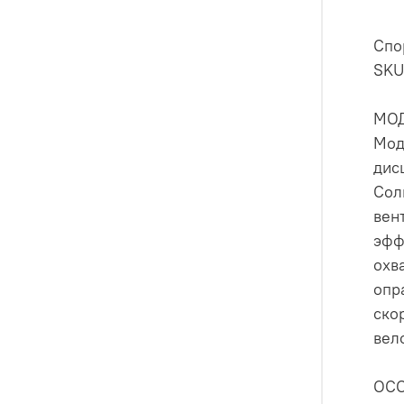
Спо
SKU
МО
Мод
дис
Сол
вен
эфф
охв
опр
ско
вел
ОС