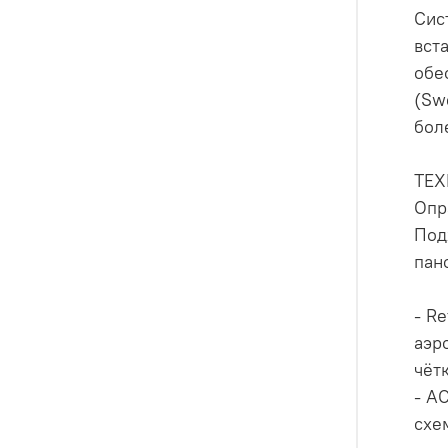
Сис
вст
обе
(Sw
бол
ТЕ
Опр
Под
пан
- R
аэр
чёт
- A
схе