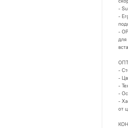
ско
- S
- E
под
- O
для
вст
ОП
- С
- Цв
- Те
- О
- Х
от 
КО