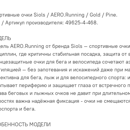
ртивные очки Siols / AERO.Running / Gold / Pine.
 / Артикул производителя: 49625-4-468.
ДЕЛЬ
ель AERO.Running от бренда Siols — спортивные очк
циплин, где критичны стабильная посадка, защита от 
нцезащитные очки для бега и велосипеда сочетают 
тиляцией — без запотевания и искажений даже при м
ективна для бега, лыж и для велосипедного спорта:
атывает периферию и защищает глаза от встречного п
ава беговых и лыжных очков не давит при длительном
ростях важна надёжная фиксация - очки не смещаются
оспорта и бега.
ОБЕННОСТЬ МОДЕЛИ