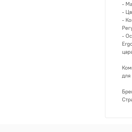
- М
- Ц
- К
Рег
- О
Erg
цар
Ком
для
Брен
Стр