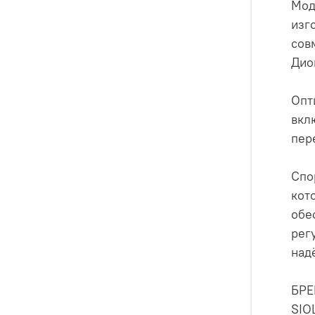
Мод
изг
сов
Дио
Опт
вкл
пер
Спо
кот
обе
рег
над
БР
SIO