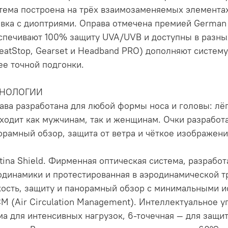
тема построена на трёх взаимозаменяемых элементах:
авка с диоптриями. Оправа отмечена премией German 
спечивают 100% защиту UVA/UVB и доступны в разны
eatStop, Gearset и Headband PRO) дополняют систем
ее точной подгонки.
ХНОЛОГИИ
ава разработана для любой формы носа и головы: лёг
ходит как мужчинам, так и женщинам. Очки разработа
орамный обзор, защита от ветра и чёткое изображени
etina Shield. Фирменная оптическая система, разрабо
одинамики и протестированная в аэродинамической т
кость, защиту и панорамный обзор с минимальными 
CM (Air Circulation Management). Интеллектуальное у
ма для интенсивных нагрузок, 6-точечная — для защит