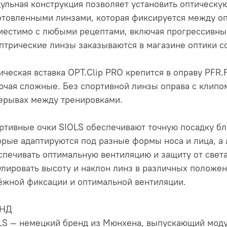
ульная конструкция позволяет установить оптическую
отовленными линзами, которая фиксируется между о
местимо с любыми рецептами, включая прогрессивные
птрические линзы заказываются в магазине оптики с
ическая вставка OPT.Clip PRO крепится в оправу PFR
ючая сложные. Без спортивной линзы оправа с клипом
ерывах между тренировками.
ртивные очки SIOLS обеспечивают точную посадку б
орые адаптируются под разные формы носа и лица, а
спечивать оптимальную вентиляцию и защиту от свет
улировать высоту и наклон линз в различных положен
ёжной фиксации и оптимальной вентиляции.
ЕНД
LS — немецкий бренд из Мюнхена, выпускающий модул