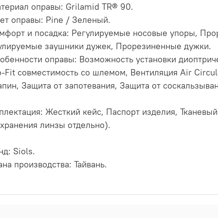
атериал оправы: Grilamid TR® 90.
вет оправы: Pine / Зеленый.
омфорт и посадка: Регулируемые носовые упоры, Пр
улируемые заушники дужек, Прорезиненные дужки.
собенности оправы: Возможность установки диоптриче
o-Fit совместимость со шлемом, Вентиляция Air Circu
апин, Защита от запотевания, Защита от соскальзыван
плектация: Жесткий кейс, Паспорт изделия, Тканевы
 хранения линзы отдельно).
д: Siols.
ана производства: Тайвань.