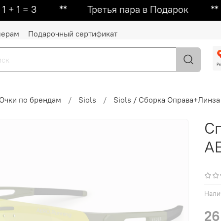
 3 ᕯ Третья пара в Подарок ᕯ Вторая п
лерам
Подарочный сертификат
Очки по брендам
Siols
Siols / Сборка Оправа+Линза
Сп
AE
Нали
26