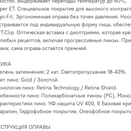
ростях. Выдерживает перепады температур до 60°C.
uper ET. Специальное покрытие для высокого контраст
rgo-Fit. Эргономичная оправа без точек давления. Но
страивается под индивидуальную форму лица, обесп
PT.Clip. Оптическая вставка с диоптриями, которая к
 любых рецептов, включая прогрессивные линзы. При
авка; сама оправа остаётся прежней.
ТИКА
тепень затемнения: 2 кат. Cветопропускание 18-43%.
ет линз: Gold / Золотой.
хнология линз: Retina Technology / Retina Shield.
собенности линз: Поликарбонатные линзы (PC), Моно
арактеристики линз: УФ-защита UV 400, 6 Базовая кр
царапин, Гидрофобное покрытие, Олеофобное покрыти
НСТРУКЦИЯ ОПРАВЫ