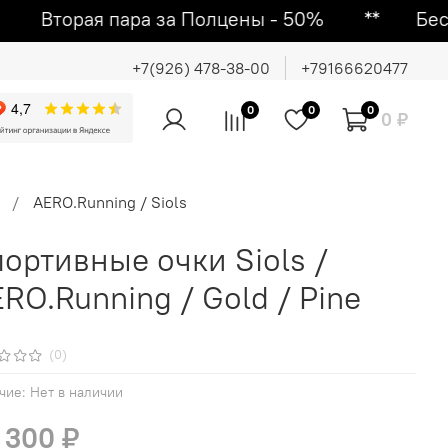
ара за Полцены - 50% ᕯ Бесплатная до
+7(926) 478-38-00
+79166620477
0
0
0
0 ₽
AERO.Running / Siols
ортивные очки Siols /
RO.Running / Gold / Pine
(0)
чие:
Нет в наличии
 300 ₽