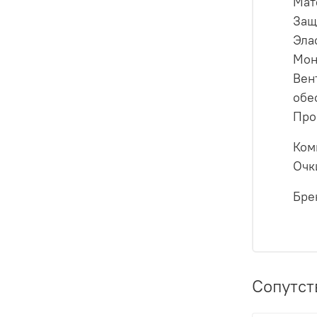
Мат
Защ
Эла
Мон
Вен
обе
Про
Ком
Очк
Бре
Сопутст