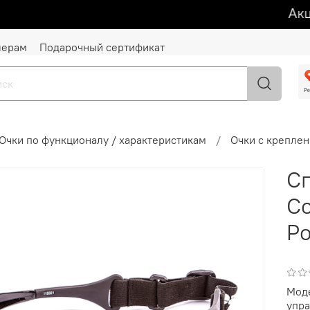
Акция
лерам
Подарочный сертификат
Очки по функционалу / характеристикам
Очки с креплен
С
Co
Po
Моде
упра