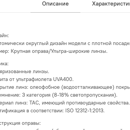
Описание
Характеристи
айн:
томически округлый дизайн модели с плотной посадк
мер: Крупная оправа/Ультра-широкие линзы.
ика:
яризованные линзы.
ита от ультрафиолета UVA400.
рытие линз: олеофобное (водоотталкивающее) покрыт
емнение: 3 категория (8-18% светопропускания).
ериал линз: TAC, имеющий противоударные свойства.
тификация в соответствии: ISO 12312-1:2013.
струкция оправы: