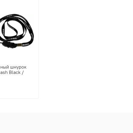
чный шнурок
ash Black /