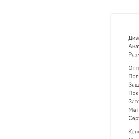
Диз
Ана
Раз
Опт
Пол
Защ
Пок
Зат
Мат
Сер
Кон