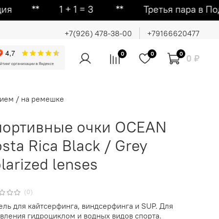
 ᕯ 1 + 1 = 3 ᕯ Третья пара в Подарок
+7(926) 478-38-00
+79166620477
0
0
0
0 ₽
ием / на ремешке
портивные очки OCEAN
sta Rica Black / Grey
larized lenses
(0)
ль для кайтсерфинга, виндсерфинга и SUP. Для
вления гидроциклом и водных видов спорта.