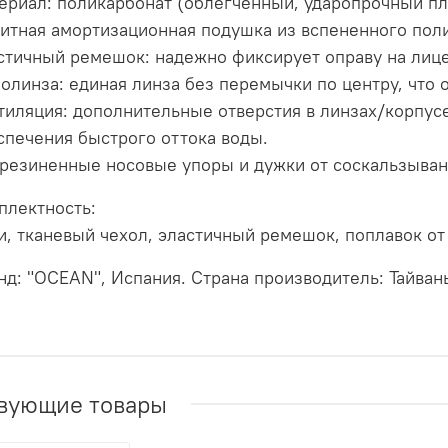
ериал: поликарбонат (облегченный, ударопрочный пл
итная амортизационная подушка из вспененного поли
стичный ремешок: надежно фиксирует оправу на лице
олинза: единая линза без перемычки по центру, что
тиляция: дополнительные отверстия в линзах/корпусе
спечения быстрого оттока воды.
резиненные носовые упоры и дужки от соскальзыван
плектность:
и, тканевый чехол, эластичный ремешок, поплавок от
нд: "OCEAN", Испания. Страна производитель: Тайван
вующие товары