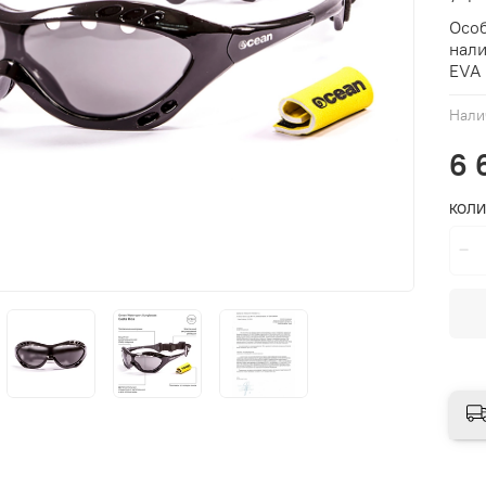
Особ
нали
EVA 
Нали
6 
КОЛИ