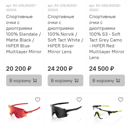
арт.
RX-018/60057-
арт.
RX-018/60031-
арт.
RX-056/60005-
00003
00003
00001
Спортивные
Спортивные
Спортивные
очки с
очки с
очки с
диоптриями
диоптриями
диоптриями
100% Slendale /
100% Norvik /
100% S3 - Soft
Matte Black /
Soft Tact White /
Tact Grey Camo
HiPER Blue
HiPER Silver
- HiPER Red
Multilayer Mirror
Mirror Lens
Multilayer Mirror
Lens
20 200 ₽
24 200 ₽
24 500 ₽
В корзину
В корзину
В корзину