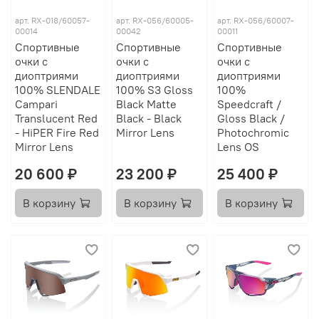
арт.
RX-018/60057-
арт.
RX-056/60005-
арт.
RX-056/60007-
00014
00042
00011
Спортивные
Спортивные
Спортивные
очки с
очки с
очки с
диоптриями
диоптриями
диоптриями
100% SLENDALE
100% S3 Gloss
100%
Campari
Black Matte
Speedcraft /
Translucent Red
Black - Black
Gloss Black /
- HiPER Fire Red
Mirror Lens
Photochromic
Mirror Lens
Lens OS
20 600 ₽
23 200 ₽
25 400 ₽
В корзину
В корзину
В корзину