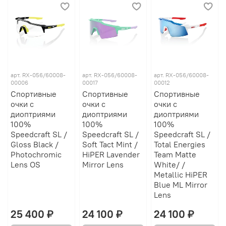
арт.
RX-056/60008-
арт.
RX-056/60008-
арт.
RX-056/60008-
00006
00017
00012
Спортивные
Спортивные
Спортивные
очки с
очки с
очки с
диоптриями
диоптриями
диоптриями
100%
100%
100%
Speedcraft SL /
Speedcraft SL /
Speedcraft SL /
Gloss Black /
Soft Tact Mint /
Total Energies
Photochromic
HiPER Lavender
Team Matte
Lens OS
Mirror Lens
White/ /
Metallic HiPER
Blue ML Mirror
Lens
25 400 ₽
24 100 ₽
24 100 ₽