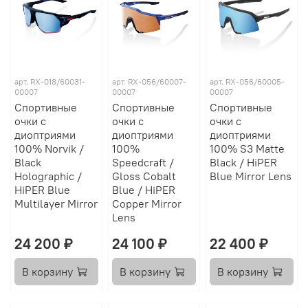
арт.
RX-018/60031-
арт.
RX-056/60007-
арт.
RX-056/60005-
00007
00007
00007
Спортивные
Спортивные
Спортивные
очки с
очки с
очки с
диоптриями
диоптриями
диоптриями
100% Norvik /
100%
100% S3 Matte
Black
Speedcraft /
Black / HiPER
Holographic /
Gloss Cobalt
Blue Mirror Lens
HiPER Blue
Blue / HiPER
Multilayer Mirror
Copper Mirror
Lens
24 200 ₽
24 100 ₽
22 400 ₽
В корзину
В корзину
В корзину