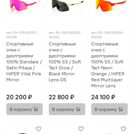
арт.
RX-018/60057-
арт.
RX-056/60005-
арт.
RX-056/60005-
00006
00028
00008
Спортивные
Спортивные
Спортивные
очки с
очки с
очки с
диоптриями
диоптриями
диоптриями
100% Slendale /
100% S3 / Soft
100% S3 / Soft
Satin Pitaya /
Tact Glow /
Tact Neon
HiPER Vital Pink
Black Mirror
Orange / HiPER
Mirror
Lens OS
Red Multilayer
Mirror Lens
20 200 ₽
22 800 ₽
24 100 ₽
В корзину
В корзину
В корзину