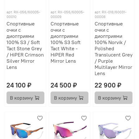
арт.
RX-056/60005-
арт.
RX-056/60005-
арт.
RX-018/60031-
00010
00009
00008
Спортивные
Спортивные
Спортивные
очки с
очки с
очки с
диоптриями
диоптриями
диоптриями
100% S3 / Soft
100% S3 Soft
100% Norvik /
Tact Stone Grey
Tact White -
Polished
/ HiPER Crimson
HiPER Red
Translucent Grey
Silver Mirror
Mirror Lens
/ Purple
Lens
Multilayer Mirror
Lens
24 100 ₽
24 500 ₽
22 900 ₽
В корзину
В корзину
В корзину