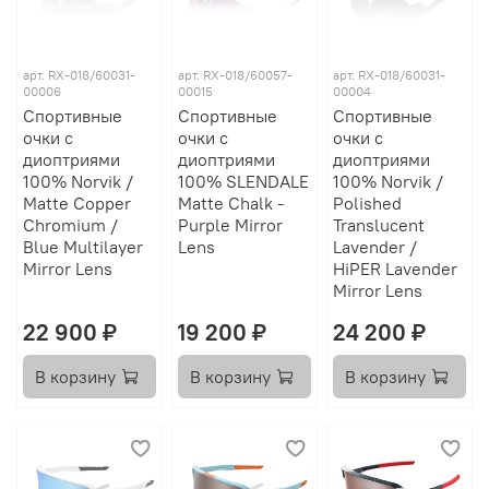
арт.
RX-018/60031-
арт.
RX-018/60057-
арт.
RX-018/60031-
00006
00015
00004
Спортивные
Спортивные
Спортивные
очки с
очки с
очки с
диоптриями
диоптриями
диоптриями
100% Norvik /
100% SLENDALE
100% Norvik /
Matte Copper
Matte Chalk -
Polished
Chromium /
Purple Mirror
Translucent
Blue Multilayer
Lens
Lavender /
Mirror Lens
HiPER Lavender
Mirror Lens
22 900 ₽
19 200 ₽
24 200 ₽
В корзину
В корзину
В корзину