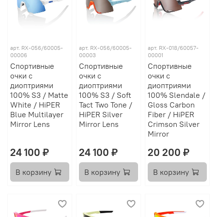
арт.
RX-056/60005-
арт.
RX-056/60005-
арт.
RX-018/60057-
00006
00003
00001
Спортивные
Спортивные
Спортивные
очки с
очки с
очки с
диоптриями
диоптриями
диоптриями
100% S3 / Matte
100% S3 / Soft
100% Slendale /
White / HiPER
Tact Two Tone /
Gloss Carbon
Blue Multilayer
HiPER Silver
Fiber / HiPER
Mirror Lens
Mirror Lens
Crimson Silver
Mirror
24 100 ₽
24 100 ₽
20 200 ₽
В корзину
В корзину
В корзину