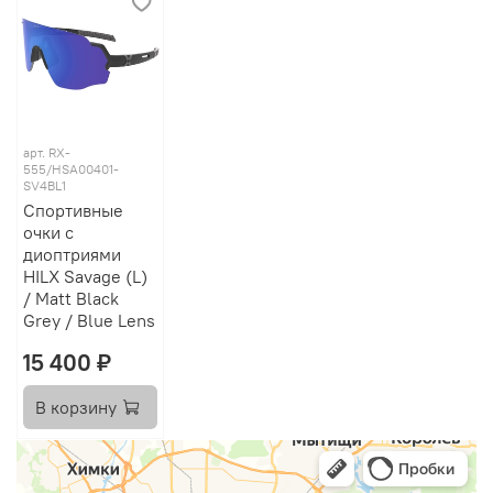
арт.
RX-
555/HSA00401-
SV4BL1
Спортивные
очки с
диоптриями
HILX Savage (L)
/ Matt Black
Grey / Blue Lens
15 400 ₽
В корзину