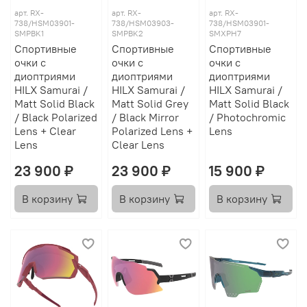
арт.
RX-
арт.
RX-
арт.
RX-
738/HSM03901-
738/HSM03903-
738/HSM03901-
SMPBK1
SMPBK2
SMXPH7
Спортивные
Спортивные
Спортивные
очки с
очки с
очки с
диоптриями
диоптриями
диоптриями
HILX Samurai /
HILX Samurai /
HILX Samurai /
Matt Solid Black
Matt Solid Grey
Matt Solid Black
/ Black Polarized
/ Black Mirror
/ Photochromic
Lens + Clear
Polarized Lens +
Lens
Lens
Clear Lens
23 900 ₽
23 900 ₽
15 900 ₽
В корзину
В корзину
В корзину