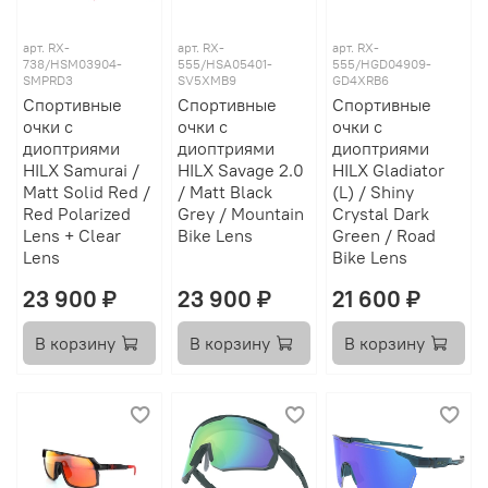
арт.
RX-
арт.
RX-
арт.
RX-
738/HSM03904-
555/HSA05401-
555/HGD04909-
SMPRD3
SV5XMB9
GD4XRB6
Спортивные
Спортивные
Спортивные
очки с
очки с
очки с
диоптриями
диоптриями
диоптриями
HILX Samurai /
HILX Savage 2.0
HILX Gladiator
Matt Solid Red /
/ Matt Black
(L) / Shiny
Red Polarized
Grey / Mountain
Crystal Dark
Lens + Clear
Bike Lens
Green / Road
Lens
Bike Lens
23 900 ₽
23 900 ₽
21 600 ₽
В корзину
В корзину
В корзину