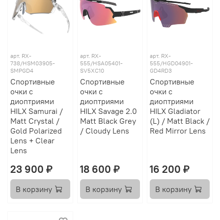
арт.
RX-
арт.
RX-
арт.
RX-
738/HSM03905-
555/HSA05401-
555/HGD04901-
SMPGD4
SV5XC10
GD4RD3
Спортивные
Спортивные
Спортивные
очки с
очки с
очки с
диоптриями
диоптриями
диоптриями
HILX Samurai /
HILX Savage 2.0
HILX Gladiator
Matt Crystal /
Matt Black Grey
(L) / Matt Black /
Gold Polarized
/ Cloudy Lens
Red Mirror Lens
Lens + Clear
Lens
23 900 ₽
18 600 ₽
16 200 ₽
В корзину
В корзину
В корзину