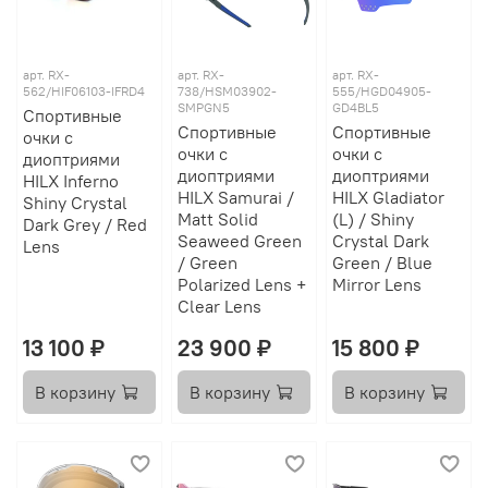
арт.
RX-
арт.
RX-
арт.
RX-
562/HIF06103-IFRD4
738/HSM03902-
555/HGD04905-
SMPGN5
GD4BL5
Спортивные
Спортивные
Спортивные
очки с
очки с
очки с
диоптриями
диоптриями
диоптриями
HILX Inferno
HILX Samurai /
HILX Gladiator
Shiny Crystal
Matt Solid
(L) / Shiny
Dark Grey / Red
Seaweed Green
Crystal Dark
Lens
/ Green
Green / Blue
Polarized Lens +
Mirror Lens
Clear Lens
13 100 ₽
23 900 ₽
15 800 ₽
В корзину
В корзину
В корзину